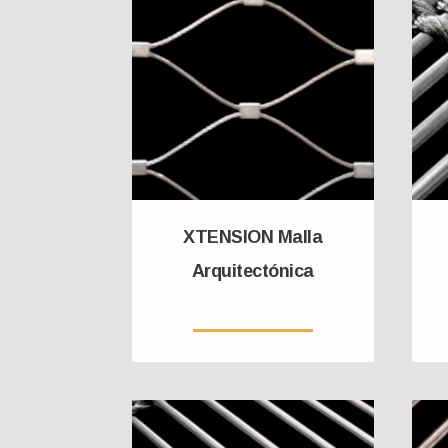
XTENSION Malla
Arquitectónica