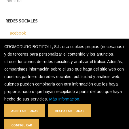
Industrial.
REDES SOCIALES
·
Facebook
·
Instagram
CROMODURO BOTIFOLL, S.L. usa cookies propias (necesarias)
y de terceros para personalizar el contenido y los anuncios,
ofrecer funciones de redes sociales y analizar el tráfico. Además,
MENÚ LEGAL
compartimos información sobre el uso que haga del sitio web con
nuestros partners de redes sociales, publicidad y análisis web,
·
Política de Privacidad
quienes pueden combinarla con otra información que les haya
·
Aviso Legal
proporcionado o que hayan recopilado a partir del uso que haya
·
Política de Cookies
hecho de sus servicios.
Más Información
.
ACEPTAR TODAS
RECHAZAR TODAS
The Inox in Color®
CONFIGURAR