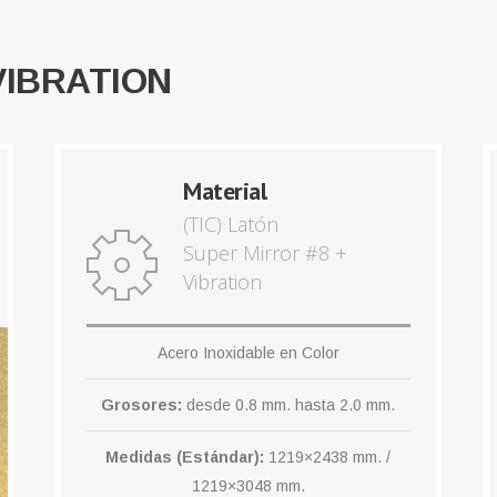
VIBRATION
Material
(TIC) Latón
Super Mirror #8 +
Vibration
Acero Inoxidable en Color
Grosores:
desde 0.8 mm. hasta 2.0 mm.
Medidas (Estándar):
1219×2438 mm. /
1219×3048 mm.