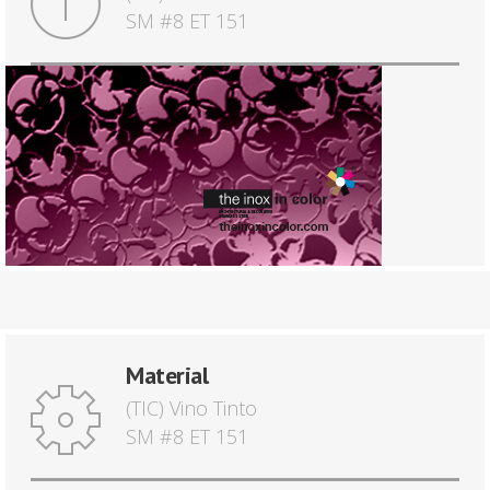
SM #8 ET 151
Material
(TIC) Vino Tinto
SM #8 ET 151