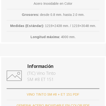
Acero Inoxidable en Color
Grosores:
desde 0.8 mm. hasta 2.0 mm.
Medidas (Estándar):
1219×2438 mm. / 1219×3048 mm.
Longitud máxima:
4000 mm.
Información
(TIC) Vino Tinto
SM #8 ET 151
VINO TINTO SM #8 + ET 151 PDF
GENERAL ACERO INOXIDABLE EN COLOR PDF