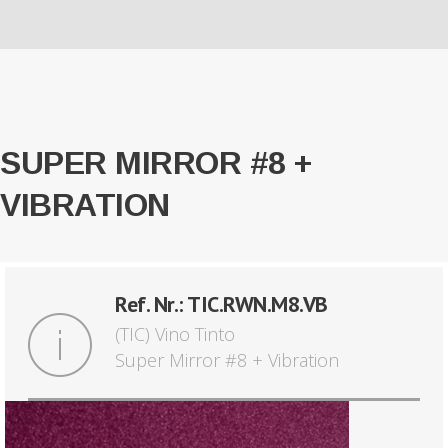
SUPER MIRROR #8 +
VIBRATION
Ref. Nr.: TIC.RWN.M8.VB
(TIC) Vino Tinto
Super Mirror #8 + Vibration