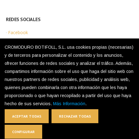
REDES SOCIALES
·
Facebook
·
Instagram
CROMODURO BOTIFOLL, S.L. usa cookies propias (necesarias)
y de terceros para personalizar el contenido y los anuncios,
ofrecer funciones de redes sociales y analizar el tráfico. Además,
MENÚ LEGAL
compartimos información sobre el uso que haga del sitio web con
nuestros partners de redes sociales, publicidad y análisis web,
·
Política de Privacidad
quienes pueden combinarla con otra información que les haya
·
Aviso Legal
proporcionado o que hayan recopilado a partir del uso que haya
·
Política de Cookies
hecho de sus servicios.
Más Información
.
ACEPTAR TODAS
RECHAZAR TODAS
The Inox in Color®
CONFIGURAR