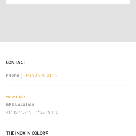
CONTACT
Phone
(+34) 93 876 01 15
View map
GPS Location
41°45'41.7"N - 1°52'19.1"E
THE INOX IN COLOR®