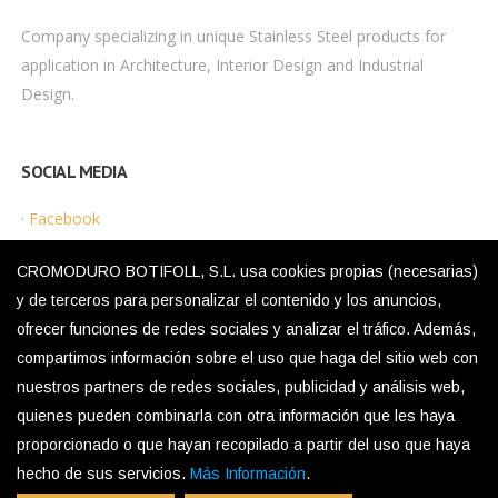
Company specializing in unique Stainless Steel products for
application in Architecture, Interior Design and Industrial
Design.
SOCIAL MEDIA
·
Facebook
·
Instagram
CROMODURO BOTIFOLL, S.L. usa cookies propias (necesarias)
y de terceros para personalizar el contenido y los anuncios,
ofrecer funciones de redes sociales y analizar el tráfico. Además,
LEGAL MENU
compartimos información sobre el uso que haga del sitio web con
nuestros partners de redes sociales, publicidad y análisis web,
·
Privacy Policy
quienes pueden combinarla con otra información que les haya
·
Legal Notice
proporcionado o que hayan recopilado a partir del uso que haya
·
Cookies Policy
hecho de sus servicios.
Más Información
.