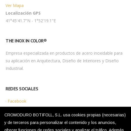
Ver Mapa
Localización GPS
41°45'41.7"N - 1°52'19.1"E
THE INOX IN COLOR®
Empresa especializada en productos de acero inoxidable para
su aplicación en Arquitectura, Diseño de Interiores y Diseño
Industrial.
REDES SOCIALES
·
Facebook
·
Instagram
CROMODURO BOTIFOLL, S.L. usa cookies propias (necesarias)
y de terceros para personalizar el contenido y los anuncios,
ofrecer funciones de redes sociales y analizar el tráfico. Además,