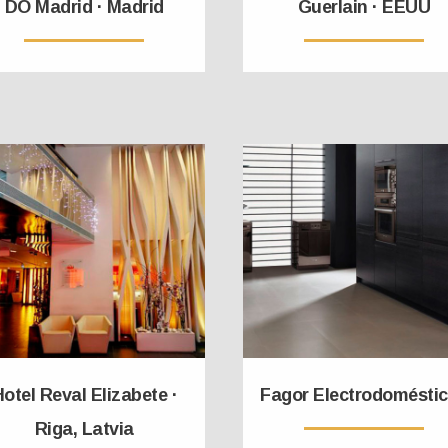
DO Madrid · Madrid
Guerlain · EEUU
otel Reval Elizabete ·
Fagor Electrodomésti
Riga, Latvia