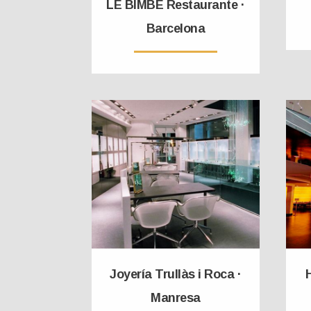
LE BIMBE Restaurante ·
Barcelona
Joyería Trullàs i Roca ·
H
Manresa