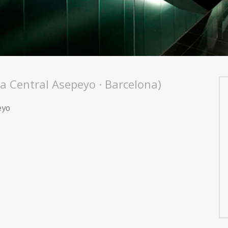
na Central Asepeyo · Barcelona)
eyo