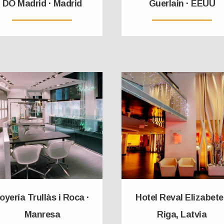
DO Madrid · Madrid
Guerlain · EEUU
oyería Trullàs i Roca ·
Hotel Reval Elizabete
Manresa
Riga, Latvia