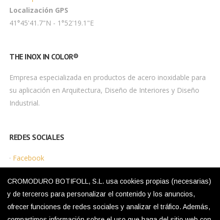
Localización GPS
41°45'41.7"N - 1°52'19.1"E
THE INOX IN COLOR®
Empresa especializada en productos de acero inoxidable para
su aplicación en Arquitectura, Diseño de Interiores y Diseño
Industrial.
REDES SOCIALES
·
Facebook
·
Instagram
CROMODURO BOTIFOLL, S.L. usa cookies propias (necesarias)
y de terceros para personalizar el contenido y los anuncios,
ofrecer funciones de redes sociales y analizar el tráfico. Además,
MENÚ LEGAL
compartimos información sobre el uso que haga del sitio web con