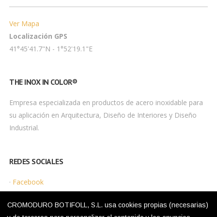
Ver Mapa
Localización GPS
41°45'41.7"N - 1°52'19.1"E
THE INOX IN COLOR®
Empresa especializada en productos de acero inoxidable para
su aplicación en Arquitectura, Diseño de Interiores y Diseño
Industrial.
REDES SOCIALES
·
Facebook
·
Instagram
CROMODURO BOTIFOLL, S.L. usa cookies propias (necesarias)