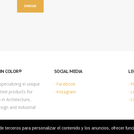
 IN COLOR®
SOCIAL MEDIA
LE
ecializing in unique
·
Facebook
·
P
Steel products for
·
Instagram
·
L
 in Architecture,
·
C
esign and Industrial
rceros para personalizar el contenido y los anuncios, ofrecer funcio