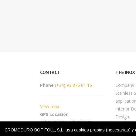
CONTACT
THE INOX
Phone
(+34) 93 876 01 15
Company sp
Stainless 
application
View map
Interior D
GPS Location
Design.
41°45'41.7"N - 1°52'19.1"E
CROMODURO BOTIFOLL, S.L. usa cookies propias (necesarias) y de te