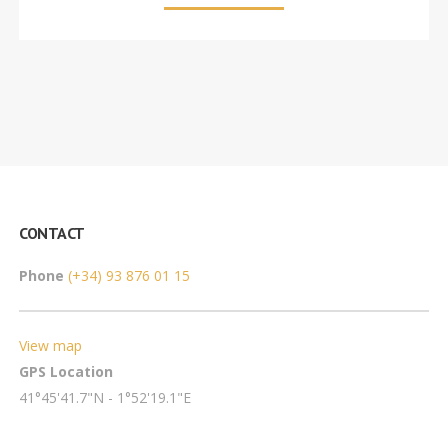
CONTACT
Phone
(+34) 93 876 01 15
View map
GPS Location
41°45'41.7"N - 1°52'19.1"E