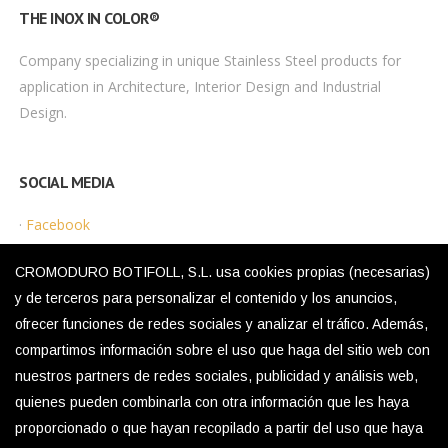
THE INOX IN COLOR®
Company specializing in unique Stainless Steel products for
application in Architecture, Interior Design and Industrial
Design.
SOCIAL MEDIA
·
Facebook
·
Instagram
CROMODURO BOTIFOLL, S.L. usa cookies propias (necesarias)
y de terceros para personalizar el contenido y los anuncios,
ofrecer funciones de redes sociales y analizar el tráfico. Además,
LEGAL MENU
compartimos información sobre el uso que haga del sitio web con
nuestros partners de redes sociales, publicidad y análisis web,
·
Privacy Policy
quienes pueden combinarla con otra información que les haya
·
Legal Notice
proporcionado o que hayan recopilado a partir del uso que haya
·
Cookies Policy