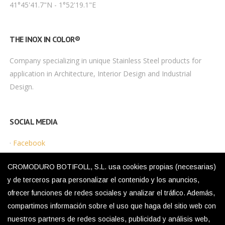
41°45'41.7"N - 1°52'19.1"E
THE INOX IN COLOR®
Company specializing in unique Stainless Steel products for
application in Architecture, Interior Design and Industrial
Design.
SOCIAL MEDIA
·
Facebook
·
Instagram
CROMODURO BOTIFOLL, S.L. usa cookies propias (necesarias)
y de terceros para personalizar el contenido y los anuncios,
ofrecer funciones de redes sociales y analizar el tráfico. Además,
LEGAL MENU
compartimos información sobre el uso que haga del sitio web con
nuestros partners de redes sociales, publicidad y análisis web,
·
Privacy Policy