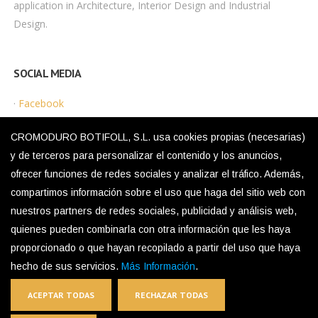
application in Architecture, Interior Design and Industrial
Design.
SOCIAL MEDIA
·
Facebook
·
Instagram
CROMODURO BOTIFOLL, S.L. usa cookies propias (necesarias)
y de terceros para personalizar el contenido y los anuncios,
ofrecer funciones de redes sociales y analizar el tráfico. Además,
LEGAL MENU
compartimos información sobre el uso que haga del sitio web con
nuestros partners de redes sociales, publicidad y análisis web,
·
Privacy Policy
quienes pueden combinarla con otra información que les haya
·
Legal Notice
proporcionado o que hayan recopilado a partir del uso que haya
·
Cookies Policy
hecho de sus servicios.
Más Información
.
ACEPTAR TODAS
RECHAZAR TODAS
The Inox in Color®