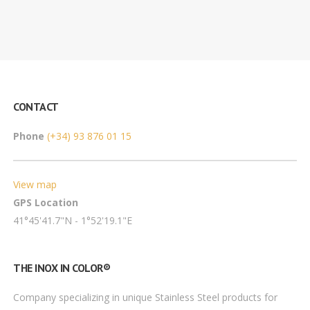
CONTACT
Phone
(+34) 93 876 01 15
View map
GPS Location
41°45'41.7"N - 1°52'19.1"E
THE INOX IN COLOR®
Company specializing in unique Stainless Steel products for