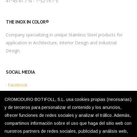
41°45'41.7"N - 1°52'19.1"E
THE INOX IN COLOR®
Company specializing in unique Stainless Steel products for
application in Architecture, Interior Design and Industrial
Design.
SOCIAL MEDIA
·
Facebook
·
Instagram
CROMODURO BOTIFOLL, S.L. usa cookies propias (necesarias)
y de terceros para personalizar el contenido y los anuncios,
ofrecer funciones de redes sociales y analizar el tráfico. Además,
LEGAL MENU
compartimos información sobre el uso que haga del sitio web con
nuestros partners de redes sociales, publicidad y análisis web,
·
Privacy Policy