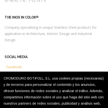
41°45'41.7"N - 1°52'19.1"E
THE INOX IN COLOR®
Company specializing in unique Stainless Steel products for
application in Architecture, Interior Design and Industrial
Design.
SOCIAL MEDIA
·
Facebook
·
Instagram
CROMODURO BOTIFOLL, S.L. usa cookies propias (necesarias)
y de terceros para personalizar el contenido y los anuncios,
ofrecer funciones de redes sociales y analizar el tráfico. Además,
LEGAL MENU
compartimos información sobre el uso que haga del sitio web con
nuestros partners de redes sociales, publicidad y análisis web,
·
Privacy Policy