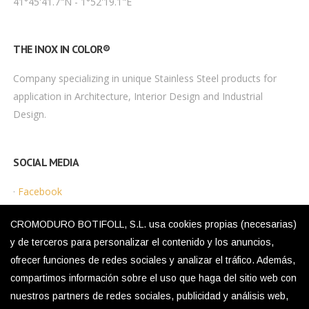
41°45'41.7"N - 1°52'19.1"E
THE INOX IN COLOR®
Company specializing in unique Stainless Steel products for
application in Architecture, Interior Design and Industrial
Design.
SOCIAL MEDIA
·
Facebook
·
Instagram
CROMODURO BOTIFOLL, S.L. usa cookies propias (necesarias)
y de terceros para personalizar el contenido y los anuncios,
ofrecer funciones de redes sociales y analizar el tráfico. Además,
LEGAL MENU
compartimos información sobre el uso que haga del sitio web con
nuestros partners de redes sociales, publicidad y análisis web,
·
Privacy Policy