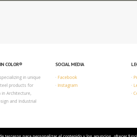
 IN COLOR®
SOCIAL MEDIA
LE
ecializing in unique
·
Facebook
·
P
Steel products for
·
Instagram
·
L
 in Architecture,
·
C
esign and Industrial
rceros para personalizar el contenido y los anuncios, ofrecer funcio