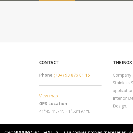
CONTACT
THE INOX
Phone
(+34) 93 876 01 15
Company sp
Stainless 
application
View map
Interior D
GPS Location
Design.
41°45'41.7"N - 1°52'19.1"E
CROMODURO BOTIFOLL, S.L. usa cookies propias (necesarias) y de te