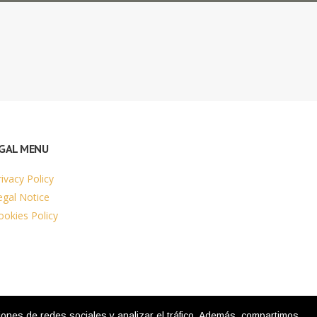
GAL MENU
rivacy Policy
egal Notice
ookies Policy
nes de redes sociales y analizar el tráfico. Además, compartimos