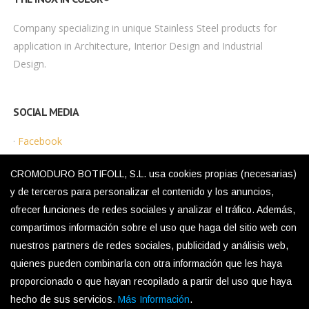
Company specializing in unique Stainless Steel products for
application in Architecture, Interior Design and Industrial
Design.
SOCIAL MEDIA
·
Facebook
·
Instagram
CROMODURO BOTIFOLL, S.L. usa cookies propias (necesarias)
y de terceros para personalizar el contenido y los anuncios,
ofrecer funciones de redes sociales y analizar el tráfico. Además,
LEGAL MENU
compartimos información sobre el uso que haga del sitio web con
nuestros partners de redes sociales, publicidad y análisis web,
·
Privacy Policy
quienes pueden combinarla con otra información que les haya
·
Legal Notice
proporcionado o que hayan recopilado a partir del uso que haya
·
Cookies Policy
hecho de sus servicios.
Más Información
.