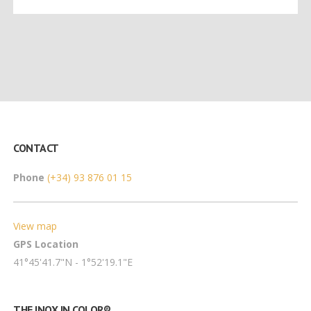
CONTACT
Phone
(+34) 93 876 01 15
View map
GPS Location
41°45'41.7"N - 1°52'19.1"E
THE INOX IN COLOR®