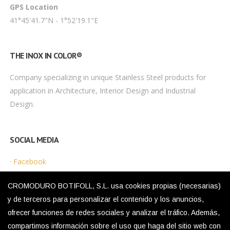
GPS Location
41°45'41.7"N - 1°52'19.1"E
THE INOX IN COLOR®
Company specializing in unique Stainless Steel products for
application in Architecture, Interior Design and Industrial
Design.
SOCIAL MEDIA
·
Facebook
·
Instagram
CROMODURO BOTIFOLL, S.L. usa cookies propias (necesarias)
y de terceros para personalizar el contenido y los anuncios,
ofrecer funciones de redes sociales y analizar el tráfico. Además,
LEGAL MENU
compartimos información sobre el uso que haga del sitio web con