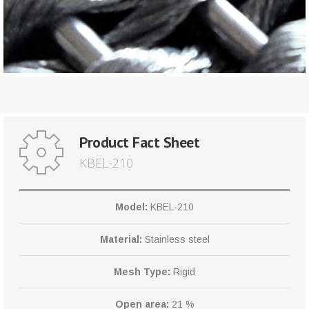
Product Fact Sheet
KBEL-210
Model:
KBEL-210
Material:
Stainless steel
Mesh Type:
Rigid
Open area:
21 %